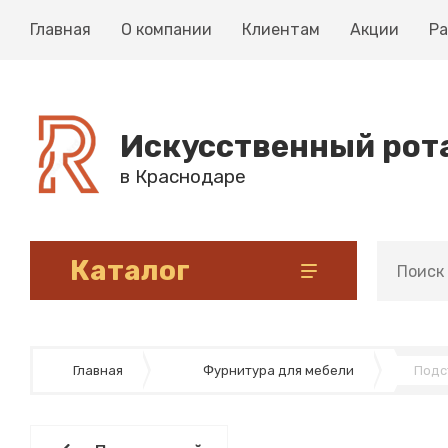
Главная
О компании
Клиентам
Акции
Ра
Искусственный рот
в Краснодаре
Каталог
Искусственный ротанг для плетения
Основа для плетения корзин и кашпо
Подарочные сертификаты
Главная
Фурнитура для мебели
Подс