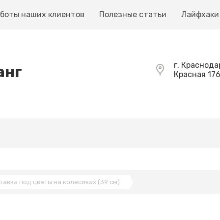
боты наших клиентов
Полезные статьи
Лайфхаки
г. Краснодар
анг
Красная 17
тавка под цветы на колесиках (39 см)